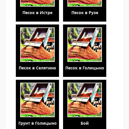
Песок в Истре
Песок в Рузе
Песок в Селятино
Песок в Голицыно
Грунт в Голицыно
Бой