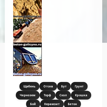
Щебень
Отсев
Бут
Грунт
Чернозем
Торф
Скол
Крошка
Бой
Керамзит
Бетон