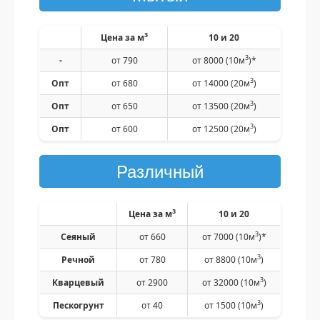
3
Цена за м
10 и 20
3
-
от 790
от 8000 (10м
)*
3
Опт
от 680
от 14000
(20м
)
3
Опт
от 650
от 13500
(20м
)
3
Опт
от 600
от 12500
(20м
)
Различный
3
Цена за м
10 и 20
3
Сеяный
от 660
от 7000 (10м
)*
3
Речной
от 780
от 8800
(10м
)
3
Кварцевый
от 2900
от 32000
(10м
)
3
Пескогрунт
от 40
от 1500
(10м
)