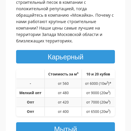
строительный песок в компании с
положительной репутацией, тогда
обращайтесь в компанию «Можайка». Почему с
нами работают крупные строительные
компании? Наши цены самые лучшие на
территории Запада Московской области и
близлежащих территориях.
Карьерный
3
Стоимость за м
10 и 20 кубов
3
-
от 560
от 6000 (10м
)*
3
Мелкий опт
от 480
от 9000
(20м
)
3
Опт
от 420
от 7000
(20м
)
3
Опт
от 400
от 6500
(20м
)
Мытый