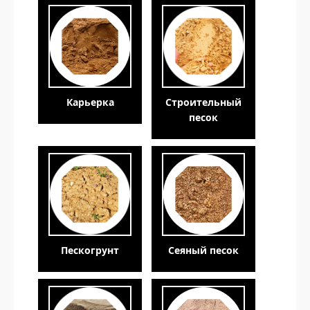
Карьерка
Строительный
песок
Пескогрунт
Сеяный песок