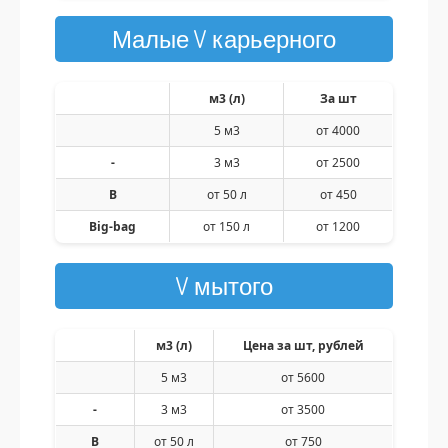
Малые V карьерного
м3 (л)
За шт
5 м3
от 4000
-
3 м3
от 2500
В
от 50 л
от 450
Big-bag
от 150 л
от 1200
V мытого
м3 (л)
Цена за шт, рублей
5 м3
от 5600
-
3 м3
от 3500
В
от 50 л
от 750