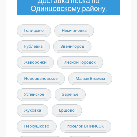
Доставка песка по
Одинцовскому району:
Голицыно
Немчиновка
Рублевка
Звенигород
Жаворонки
Лесной Городок
Новоивановское
Малые Вяземы
Успенское
Заречье
Жуковка
Ершово
Перхушково
поселок ВНИИСОК