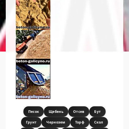
Песок
Щебень
Отсев
Бут
Грунт
Чернозем
Торф
Скол