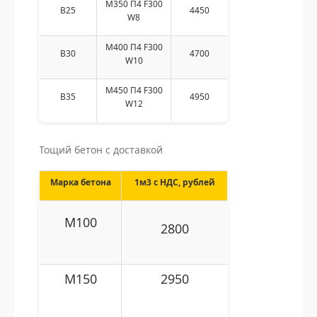
M350 П4 F300
В25
4450
W8
М400 П4 F300
В30
4700
W10
М450 П4 F300
В35
4950
W12
Тощий бетон с доставкой
Марка бетона
1м3 с НДС, рублей
M100
2800
M150
2950