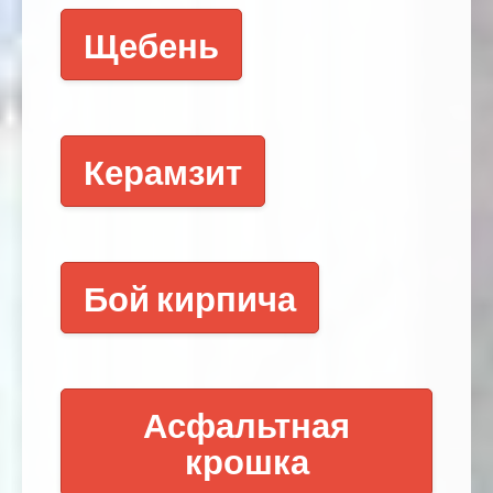
Щебень
Керамзит
Бой кирпича
Асфальтная
крошка