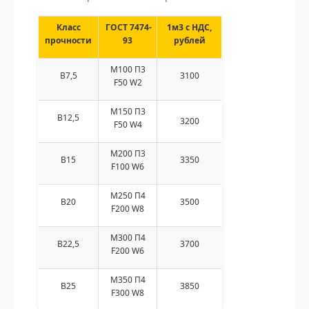
Класс
ГОСТ 7474-
1м3 с НДС,
прочности
93
рублей
M100 П3
В7,5
3100
F50 W2
М150 П3
В12,5
3200
F50 W4
М200 П3
В15
3350
F100 W6
М250 П4
В20
3500
F200 W8
М300 П4
В22,5
3700
F200 W6
M350 П4
В25
3850
F300 W8