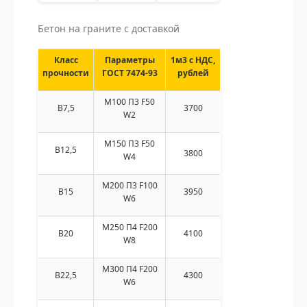
Бетон на граните с доставкой
Класс
Параметры
1м3 с НДС,
прочности
ГОСТ 7474-93
рублей
M100 П3 F50
В7,5
3700
W2
М150 П3 F50
В12,5
3800
W4
М200 П3 F100
В15
3950
W6
М250 П4 F200
В20
4100
W8
М300 П4 F200
В22,5
4300
W6