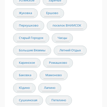
Успенское
Заречье
Жуковка
Ершово
Перхушково
поселок ВНИИСОК
Старый Городок
Часцы
Большие Вяземы
Летний Отдых
Каринское
Ромашково
Баковка
Мамоново
Юдино
Лапино
Сушкинская
Петелино