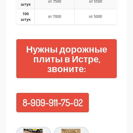
от 7500
от 5500
штук
100
от 7000
от 5000
штук
Нужны дорожные
плиты в Истре,
звоните:
8-909-911-75-02