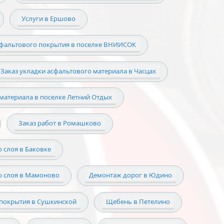
Услуги в Ершово
сфальтового покрытия в поселке ВНИИСОК
Заказ укладки асфальтового материала в Часцах
материала в поселке Летний Отдых
Заказ работ в Ромашково
 слоя в Баковке
о слоя в Мамоново
Демонтаж дорог в Юдино
покрытия в Сушкинской
Щебень в Петелино