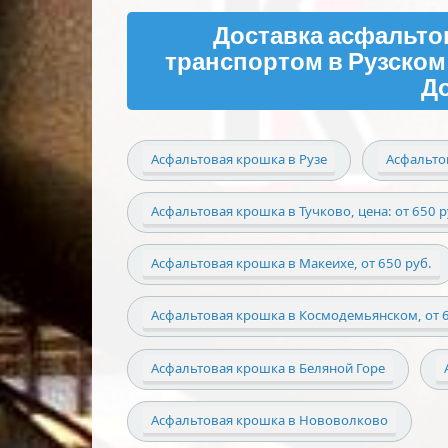
Доставка асфальто
транспортом в Рузском р
Д
Асфальтовая крошка в Рузе
Асфальто
Асфальтовая крошка в Тучково, цена: от 650 р
Асфальтовая крошка в Макеихе, от 650 руб.
Асфальтовая крошка в Космодемьянском, от 6
Асфальтовая крошка в Беляной Горе
Асфальтовая крошка в Нововолково