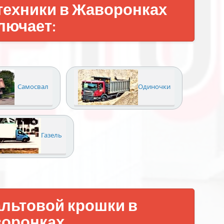
техники в Жаворонках
лючает:
Самосвал
Одиночки
Газель
льтовой крошки в
оронках