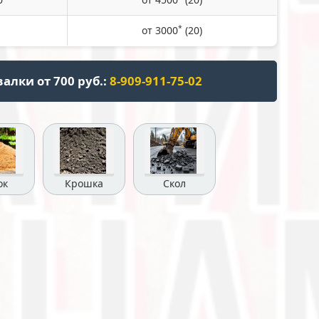
*
от 3000
(20)
алки от 700 руб.:
8-909-911-75-02
ок
Крошка
Скол