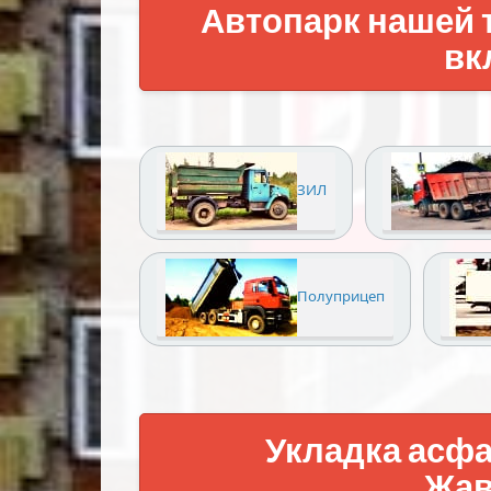
Автопарк нашей 
вк
ЗИЛ
Полуприцеп
Укладка асфа
Жав