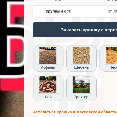
Крупный опт
от 70
Заказать крошку с перев
Асфальт
Щебень
Пес
Бой
Трактор
Асфальтная крошка в Московской области