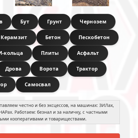
в
Бут
Грунт
Чернозем
Керамзит
Бетон
Пескобетон
И-кольца
Плиты
Асфальт
Дрова
Ворота
Трактор
тор
Самосвал
авляем честно и без эксцессов, на машинах: ЗИЛах,
НАРах. Работаем: безнал и за наличку, с частными
ными кооперативами и товариществами.