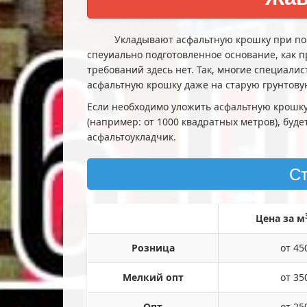
Укладывают асфальтную крошку при помощ
спеуиально подготовленное основание, как п
требований здесь нет. Так, многие специали
асфальтную крошку даже на старую грунтову
Если необходимо уложить асфальтную крошк
(например: от 1000 квадратных метров), буде
асфальтоукладчик.
С
Цена за м
Розница
от 45
Мелкий опт
от 35
Опт
от 25