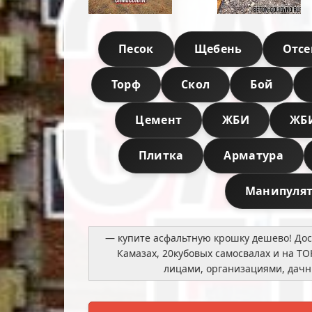
Песок
Щебень
Отсе
Торф
Скол
Бой
Цемент
ЖБИ
ЖБ
Плитка
Арматура
Манипуля
— купите асфальтную крошку дешево! Дост
Камазах, 20кубовых самосвалах и на ТО
лицами, организациями, дач