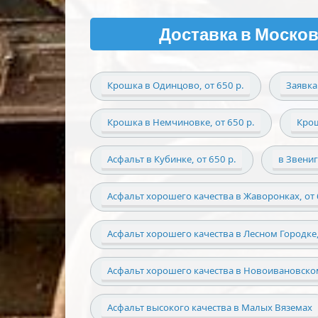
Доставка в Москов
Крошка в Одинцово, от 650 р.
Заявка
Крошка в Немчиновке, от 650 р.
Крош
Асфальт в Кубинке, от 650 р.
в Звениг
Асфальт хорошего качества в Жаворонках, от 
Асфальт хорошего качества в Лесном Городке,
Асфальт хорошего качества в Новоивановско
Асфальт высокого качества в Малых Вяземах