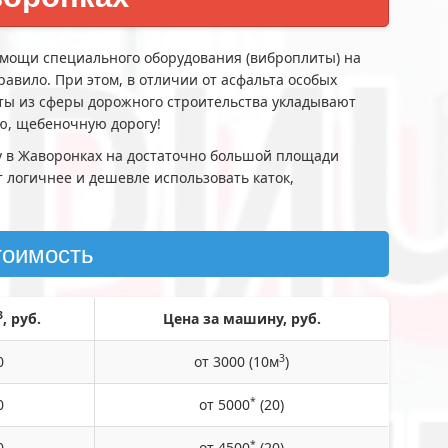
и специального оборудования (виброплиты) на
равило. При этом, в отличии от асфальта особых
сты из сферы дорожного строительства укладывают
ю, щебеночную дорогу!
у в Жаворонках на достаточно большой площади
т логичнее и дешевле использовать каток,
тоимость
3
, руб.
Цена за машину, руб.
3
0
от 3000 (10м
)
*
0
от 5000
(20)
*
0
от 4500
(20)