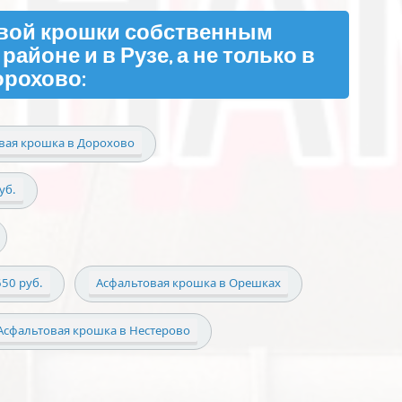
вой крошки собственным
айоне и в Рузе, а не только в
орохово:
вая крошка в Дорохово
уб.
50 руб.
Асфальтовая крошка в Орешках
Асфальтовая крошка в Нестерово