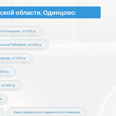
ской области, Одинцово:
 в Голицыно, от 650 р.
ка на Рублевке, от 650 р.
ороде, от 650 р.
650 р.
 от 650 р.
м
Заказ асфальтного ремонта в Успенском