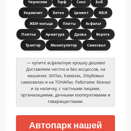
Чернозем
Торф
Скол
Бой
Керамзит
Бетон
Цемент
ЖБИ
ЖБИ-кольца
Плиты
Асфальт
Плитка
Арматура
Дрова
Ворота
Трактор
Манипулятор
Самосвал
— купите асфальтную крошку дешево!
Доставляем честно и без эксцессов, на
машинах: ЗИЛах, Камазах, 20кубовых
самосвалах и на ТОНАРах. Работаем: безнал
и за наличку, с частными лицами,
организациями, дачными кооперативами и
товариществами.
Автопарк нашей