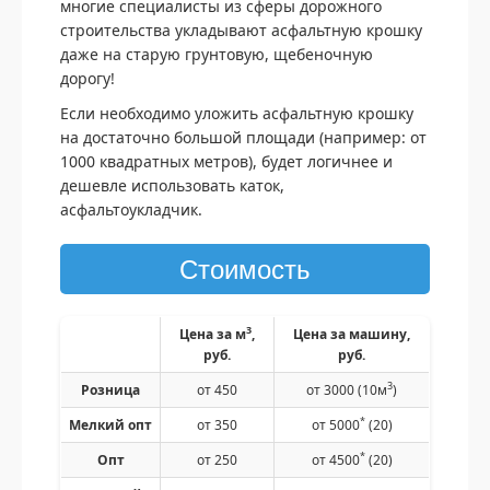
многие специалисты из сферы дорожного
строительства укладывают асфальтную крошку
даже на старую грунтовую, щебеночную
дорогу!
Если необходимо уложить асфальтную крошку
на достаточно большой площади (например: от
1000 квадратных метров), будет логичнее и
дешевле использовать каток,
асфальтоукладчик.
Стоимость
3
Цена за м
,
Цена за машину,
руб.
руб.
3
Розница
от 450
от 3000 (10м
)
*
Мелкий опт
от 350
от 5000
(20)
*
Опт
от 250
от 4500
(20)