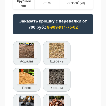
Крупный
*
от 70
от 3000
(20)
опт
Заказать крошку с перевалки от
700 руб.:
8-909-911-75-02
Асфальт
Щебень
Песок
Крошка