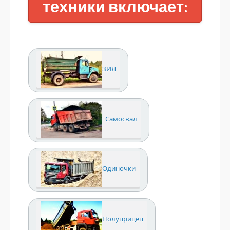
техники включает:
ЗИЛ
Самосвал
Одиночки
Полуприцеп