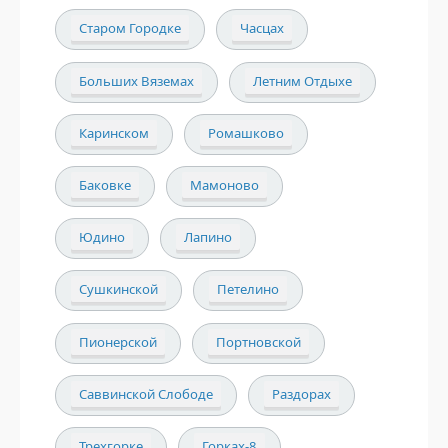
Старом Городке
Часцах
Больших Вяземах
Летним Отдыхе
Каринском
Ромашково
Баковке
Мамоново
Юдино
Лапино
Сушкинской
Петелино
Пионерской
Портновской
Саввинской Слободе
Раздорах
Трехгорке
Горках-8