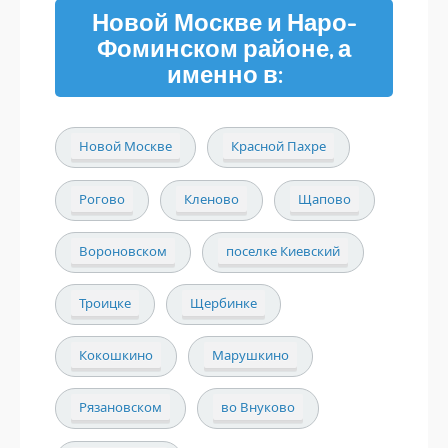
Новой Москве и Наро-
Фоминском районе, а
именно в:
Новой Москве
Красной Пахре
Рогово
Кленово
Щапово
Вороновском
поселке Киевский
Троицке
Щербинке
Кокошкино
Марушкино
Рязановском
во Внуково