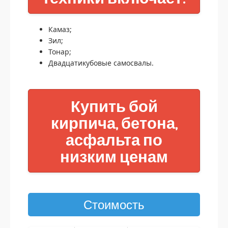
Камаз;
Зил;
Тонар;
Двадцатикубовые самосвалы.
Купить бой
кирпича, бетона,
асфальта по
низким ценам
Стоимость