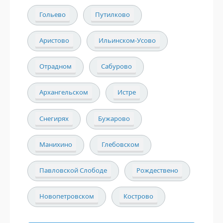
Гольево
Путилково
Аристово
Ильинском-Усово
Отрадном
Сабурово
Архангельском
Истре
Снегирях
Бужарово
Манихино
Глебовском
Павловской Слободе
Рождествено
Новопетровском
Кострово