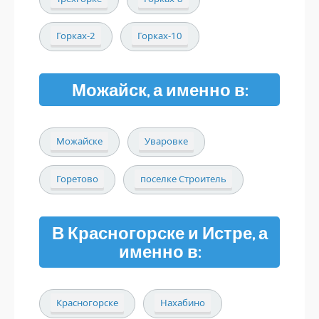
Горках-2
Горках-10
Можайск, а именно в:
Можайске
Уваровке
Горетово
поселке Строитель
В Красногорске и Истре, а
именно в:
Красногорске
Нахабино