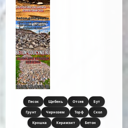
Песок
Щебень
Отсев
Бут
Грунт
Чернозем
Торф
Скол
Крошка
Керамзит
Бетон