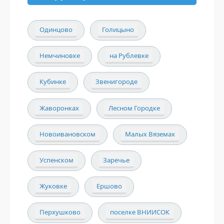
Одинцово
Голицыно
Немчиновке
на Рублевке
Кубинке
Звенигороде
Жаворонках
Лесном Городке
Новоивановском
Малых Вяземах
Успенском
Заречье
Жуковке
Ершово
Перхушково
поселке ВНИИСОК