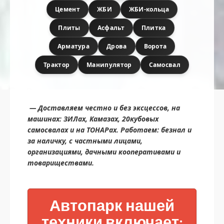
Цемент
ЖБИ
ЖБИ-кольца
Плиты
Асфальт
Плитка
Арматура
Дрова
Ворота
Трактор
Манипулятор
Самосвал
— Доставляем честно и без эксцессов, на
машинах: ЗИЛах, Камазах, 20кубовых
самосвалах и на ТОНАРах. Работаем: безнал и
за наличку, с частными лицами,
организациями, дачными кооперативами и
товариществами.
Автопарк нашей
техники включает: