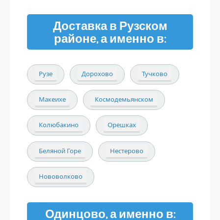
Доставка в Рузском
районе, а именно в:
Рузе
Дорохово
Тучково
Макеихе
Космодемьянском
Колюбакино
Орешках
Беляной Горе
Нестерово
Нововолково
Одинцово, а именно в: