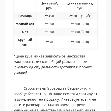
3
Цена за м
,
Цена за машину,
руб.
руб.
3
Розница
от 450
от 3000 (10м
)
*
Мелкий опт
от 350
от 5000
(20)
*
Опт
от 250
от 4500
(20)
Крупный
*
от 70
от 3000
(20)
опт
*цена куба может зависеть от множества
факторов, таких как: общий размер заявки
(сколько кубов), дальность доставки и прочих
условий.
Строительный совсем за бесценок или
вообще бесплатно, но чаще все-таки сортируют
и измельчают на продажу. Интересуетесь, и не
хотите разочароваться во время встречи
машины из-за качества? Наш менеджер может