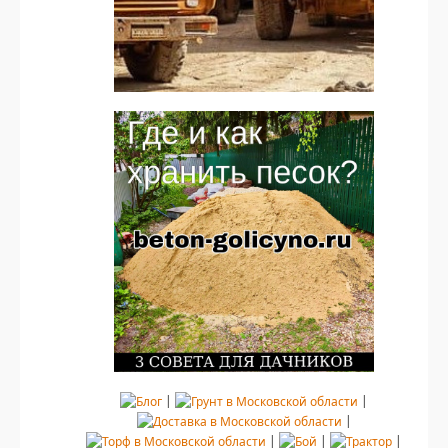
|
|
|
|
|
|