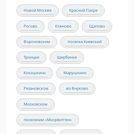
Новой Москве
Красной Пахре
Рогово
Кленово
Щапово
Вороновском
поселке Киевский
Троицке
Щербинке
Кокошкино
Марушкино
Рязановском
во Внуково
Московском
поселении «Мосрентген»