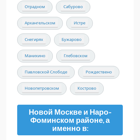
Отрадном
Сабурово
Архангельском
Истре
Снегирях
Бужарово
Манихино
Глебовском
Павловской Слободе
Рождествено
Новопетровском
Кострово
Новой Москве и Наро-
Фоминском районе, а
именно в: