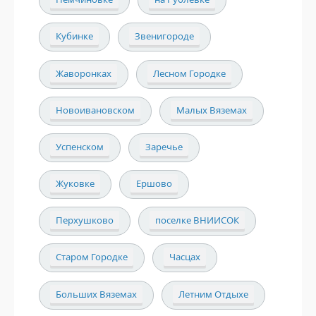
Кубинке
Звенигороде
Жаворонках
Лесном Городке
Новоивановском
Малых Вяземах
Успенском
Заречье
Жуковке
Ершово
Перхушково
поселке ВНИИСОК
Старом Городке
Часцах
Больших Вяземах
Летним Отдыхе