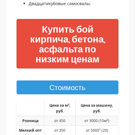
Двадцатикубовые самосвалы.
Купить бой
кирпича, бетона,
асфальта по
низким ценам
Стоимость
3
Цена за м
,
Цена за машину,
руб.
руб.
3
Розница
от 450
от 3000 (10м
)
*
Мелкий опт
от 350
от 5000
(20)