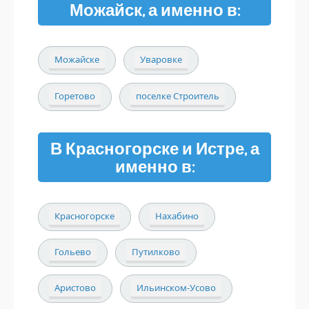
Можайск, а именно в:
Можайске
Уваровке
Горетово
поселке Строитель
В Красногорске и Истре, а
именно в:
Красногорске
Нахабино
Гольево
Путилково
Аристово
Ильинском-Усово