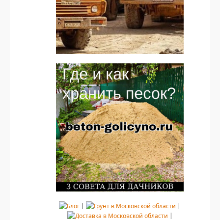
|
|
|