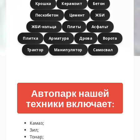
Крошка
Керамзит
Бетон
Пескобетон
Цемент
ЖБИ
ЖБИ-кольца
Плиты
Асфальт
Плитка
Арматура
Дрова
Ворота
Трактор
Манипулятор
Самосвал
Автопарк нашей
техники включает:
Камаз;
Зил;
Тонар;