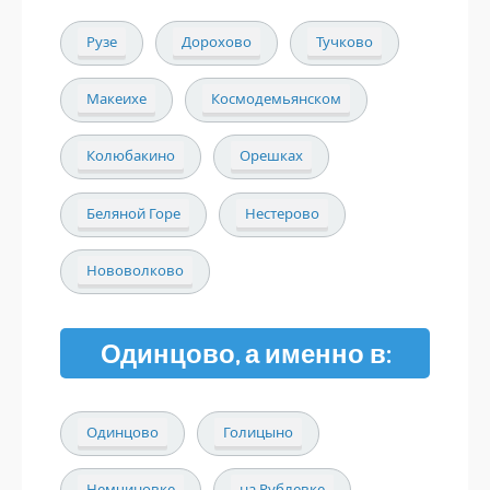
Рузе
Дорохово
Тучково
Макеихе
Космодемьянском
Колюбакино
Орешках
Беляной Горе
Нестерово
Нововолково
Одинцово, а именно в:
Одинцово
Голицыно
Немчиновке
на Рублевке