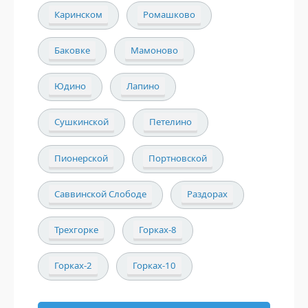
Каринском
Ромашково
Баковке
Мамоново
Юдино
Лапино
Сушкинской
Петелино
Пионерской
Портновской
Саввинской Слободе
Раздорах
Трехгорке
Горках-8
Горках-2
Горках-10