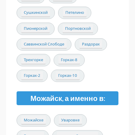
Сушкинской
Петелино
Пионерской
Портновской
Саввинской Слободе
Раздорах
Трехгорке
Горках-8
Горках-2
Горках-10
Можайск, а именно в:
Можайске
Уваровке