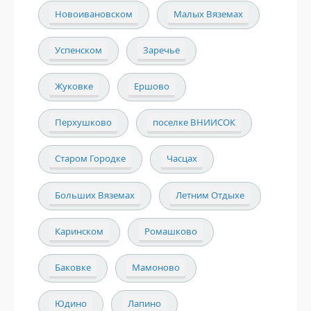
Новоивановском
Малых Вяземах
Успенском
Заречье
Жуковке
Ершово
Перхушково
поселке ВНИИСОК
Старом Городке
Часцах
Больших Вяземах
Летним Отдыхе
Каринском
Ромашково
Баковке
Мамоново
Юдино
Лапино