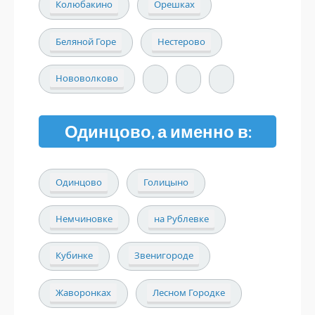
Колюбакино
Орешках
Беляной Горе
Нестерово
Нововолково
Одинцово, а именно в:
Одинцово
Голицыно
Немчиновке
на Рублевке
Кубинке
Звенигороде
Жаворонках
Лесном Городке