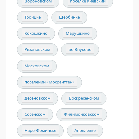
Вороновском
поселке Киевский
Троицке
Щербинке
Кокошкино
Марушкино
Рязановском
во Внуково
Московском
поселении «Мосрентген»
Десеновском
Воскресенском
Сосенском
Филимонковском
Наро-Фоминске
Апрелевке