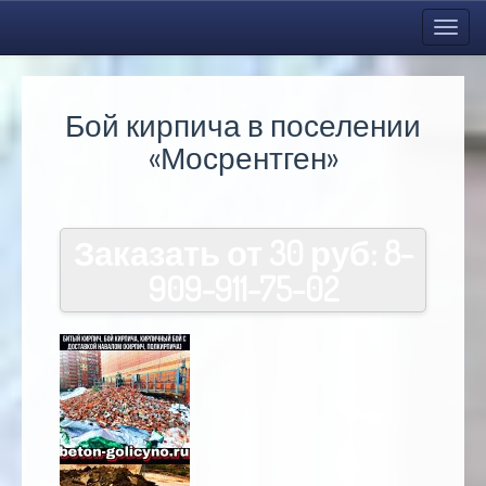
Toggl
navig
Бой кирпича в поселении
«Мосрентген»
Заказать от 30 руб:
8-
909-911-75-02