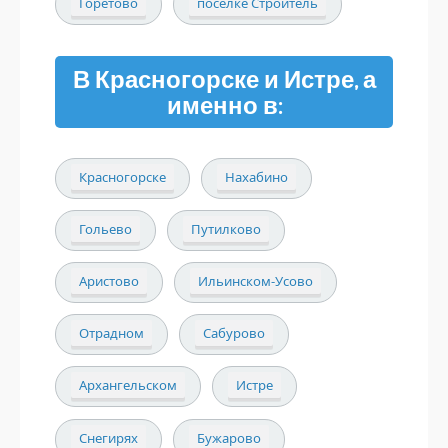
Горетово
поселке Строитель
В Красногорске и Истре, а
именно в:
Красногорске
Нахабино
Гольево
Путилково
Аристово
Ильинском-Усово
Отрадном
Сабурово
Архангельском
Истре
Снегирях
Бужарово