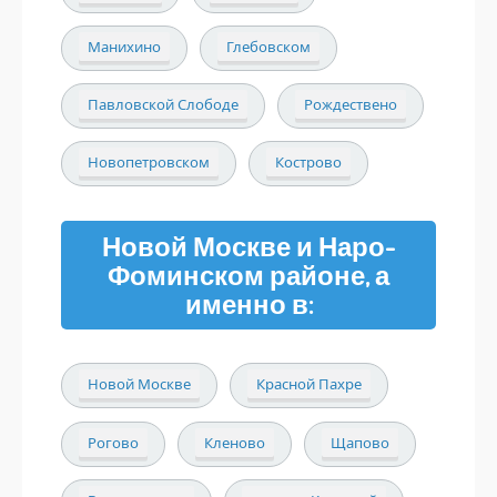
Манихино
Глебовском
Павловской Слободе
Рождествено
Новопетровском
Кострово
Новой Москве и Наро-
Фоминском районе, а
именно в:
Новой Москве
Красной Пахре
Рогово
Кленово
Щапово