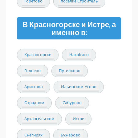
Горетово
поселке Строитель
В Красногорске и Истре, а
именно в:
Красногорске
Нахабино
Гольево
Путилково
Аристово
Ильинском-Усово
Отрадном
Сабурово
Архангельском
Истре
Снегирях
Бужарово