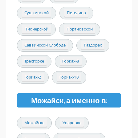
Сушкинской
Петелино
Пионерской
Портновской
Саввинской Слободе
Раздорах
Трехгорке
Горках-8
Горках-2
Горках-10
Можайск, а именно в:
Можайске
Уваровке