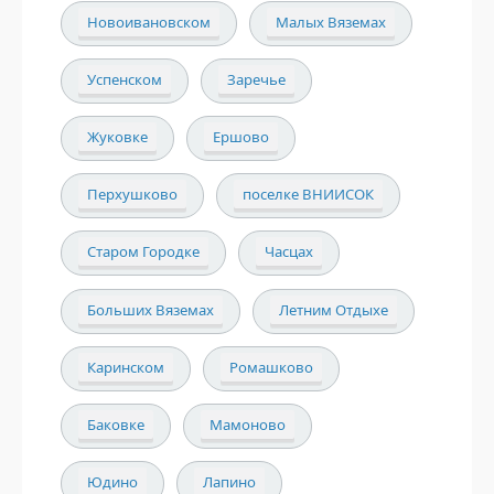
Новоивановском
Малых Вяземах
Успенском
Заречье
Жуковке
Ершово
Перхушково
поселке ВНИИСОК
Старом Городке
Часцах
Больших Вяземах
Летним Отдыхе
Каринском
Ромашково
Баковке
Мамоново
Юдино
Лапино