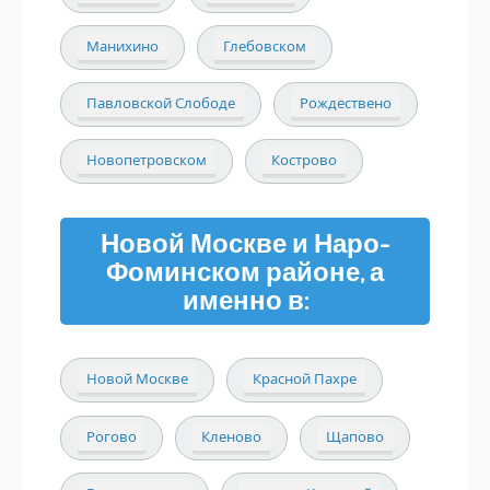
Манихино
Глебовском
Павловской Слободе
Рождествено
Новопетровском
Кострово
Новой Москве и Наро-
Фоминском районе, а
именно в:
Новой Москве
Красной Пахре
Рогово
Кленово
Щапово