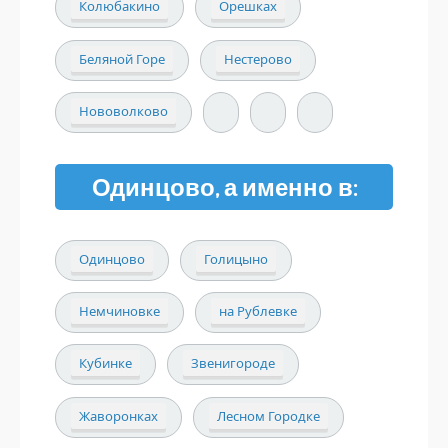
Колюбакино
Орешках
Беляной Горе
Нестерово
Нововолково
Одинцово, а именно в:
Одинцово
Голицыно
Немчиновке
на Рублевке
Кубинке
Звенигороде
Жаворонках
Лесном Городке