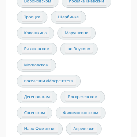
Вороновском
поселке Киевский
Троицке
Щербинке
Кокошкино
Марушкино
Рязановском
во Внуково
Московском
поселении «Мосрентген»
Десеновском
Воскресенском
Сосенском
Филимонковском
Наро-Фоминске
Апрелевке