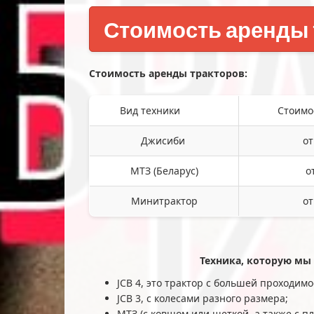
Стоимость аренды 
Стоимость аренды тракторов:
Вид техники
Стоимо
Джисиби
от
МТЗ (Беларус)
о
Минитрактор
от
Техника, которую мы
JCB 4, это трактор с большей проходим
JCB 3, с колесами разного размера;
МТЗ (с ковшом или щеткой, а также с 