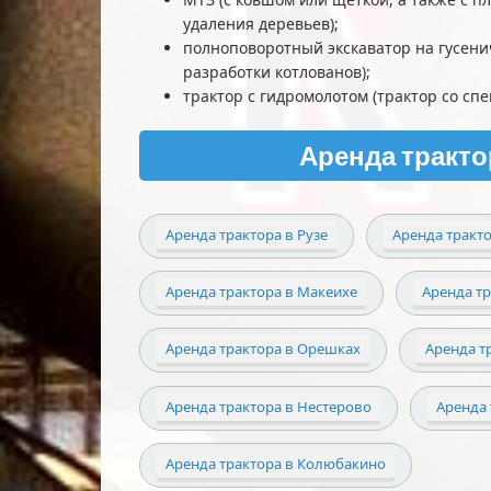
удаления деревьев);
полноповоротный экскаватор на гусени
разработки котлованов);
трактор с гидромолотом (трактор со с
Аренда тракто
Аренда трактора в Рузе
Аренда тракт
Аренда трактора в Макеихе
Аренда т
Аренда трактора в Орешках
Аренда т
Аренда трактора в Нестерово
Аренда
Аренда трактора в Колюбакино