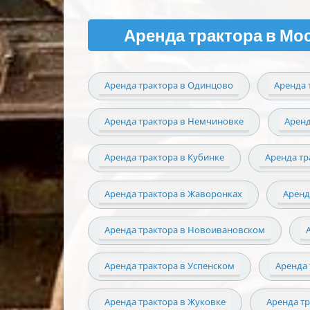
Аренда трактора в Мо
Аренда трактора в Одинцово
Аренда 
Аренда трактора в Немчиновке
Аренд
Аренда трактора в Кубинке
Аренда тр
Аренда трактора в Жаворонках
Аренд
Аренда трактора в Новоивановском
Аренда трактора в Успенском
Аренда 
Аренда трактора в Жуковке
Аренда т