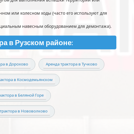
чном или колесном ходы (часто его используют для
пециальным навесным оборудованием для демонтажа).
ра в Рузском районе:
ора в Дорохово
Аренда трактора в Тучково
рактора в Космодемьянском
рактора в Беляной Горе
 трактора в Нововолково