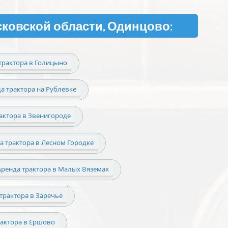
сковской области, Одинцово:
трактора в Голицыно
а трактора на Рублевке
актора в Звенигороде
а трактора в Лесном Городке
Аренда трактора в Малых Вяземах
трактора в Заречье
рактора в Ершово