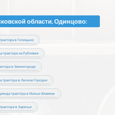
сковской области, Одинцово:
трактора в Голицыно
а трактора на Рублевке
актора в Звенигороде
а трактора в Лесном Городке
Аренда трактора в Малых Вяземах
трактора в Заречье