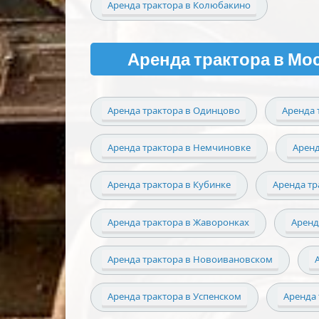
Аренда трактора в Колюбакино
Аренда трактора в Мо
Аренда трактора в Одинцово
Аренда 
Аренда трактора в Немчиновке
Аренд
Аренда трактора в Кубинке
Аренда тр
Аренда трактора в Жаворонках
Аренд
Аренда трактора в Новоивановском
Аренда трактора в Успенском
Аренда 