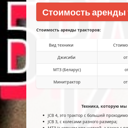
Стоимость аренды 
Стоимость аренды тракторов:
Вид техники
Стоимо
Джисиби
от
МТЗ (Беларус)
о
Минитрактор
от
Техника, которую мы
JCB 4, это трактор с большей проходим
JCB 3, с колесами разного размера;
МТЗ (с ковшом или щеткой, а также с 