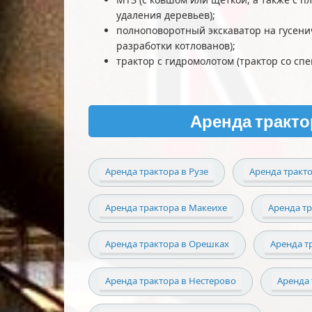
удаления деревьев);
полноповоротный экскаватор на гусени
разработки котлованов);
трактор с гидромолотом (трактор со с
Аренда тракто
Аренда трактора в Рузе
Аренда тракт
Аренда трактора в Макеихе
Аренда т
Аренда трактора в Орешках
Аренда т
Аренда трактора в Нестерово
Аренда