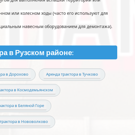
чном или колесном ходы (часто его используют для
пециальным навесным оборудованием для демонтажа).
ра в Рузском районе:
ора в Дорохово
Аренда трактора в Тучково
рактора в Космодемьянском
рактора в Беляной Горе
 трактора в Нововолково