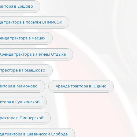
рактора в Ершово
да трактора в поселке ВНИИСОК
енда трактора в Часцах
Аренда трактора в Летнем Отдыхе
 трактора в Ромашково
актора в Мамоново
Аренда трактора в Юдино
актора в Сушкинской
трактора в Пионерской
да трактора в Саввинской Слободе